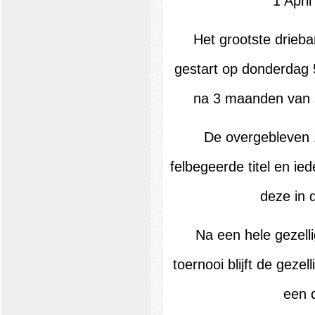
1 April
H
et
grootste drieb
gestart op donderdag 
na 3 maanden van st
De overgebleven 1
felbegeerde titel en i
ed
deze in 
Na een hele gezelli
toernooi blijft de geze
een d