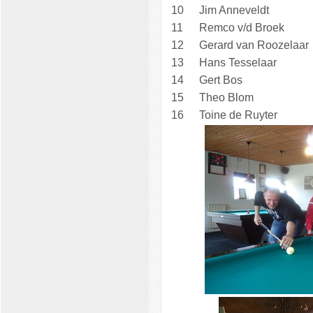
10
Jim Anneveldt
11
Remco v/d Broek
12
Gerard van Roozelaar
13
Hans Tesselaar
14
Gert Bos
15
Theo Blom
16
Toine de Ruyter