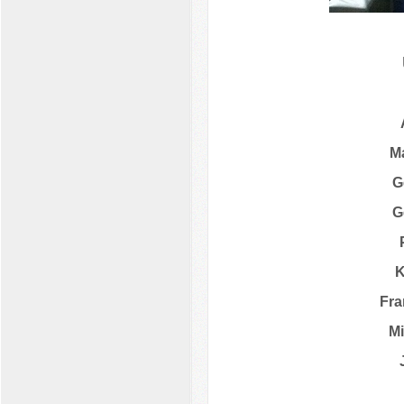
Ma
G
G
K
Fra
M