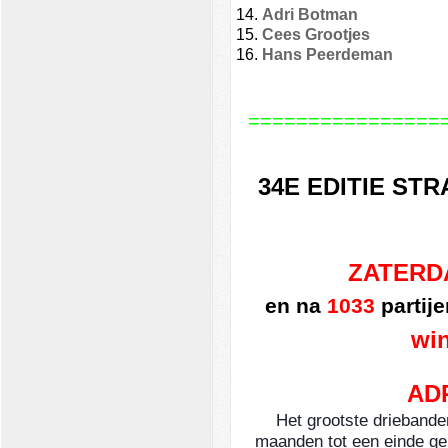
Adri Botma
Cees Grootj
Hans Pee
================
34E EDITIE ST
ZATERDA
en na
1033
partije
win
AD
Het grootste driebande
maanden tot een einde ge