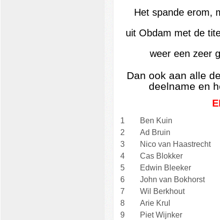
Het spande erom, ma
uit Obdam met de tite
weer een zeer g
Dan ook aan alle de
deelname en hop
E
1
Ben Kuin
2
Ad Bruin
3
Nico van Haastrecht
4
Cas Blokker
5
Edwin Bleeker
6
John van Bokhorst
7
Wil Berkhout
8
Arie Krul
9
Piet Wijnker