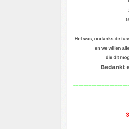
1
Het was, ondanks de tus
en
we willen all
die dit mo
Bedankt e
=====================
3