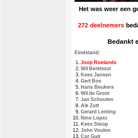
Het was weer een ge
272 deelnemers
bed
Bedankt e
Eindstand:
Joop Roe
Wil Berkho
Kees Jans
Gert Bos 
Hans Beuke
Wil de Gro
Jan Schoute
Aik Zutt
Gerard Lent
Nino Lop
Kees S
John Vo
Cor Guit 