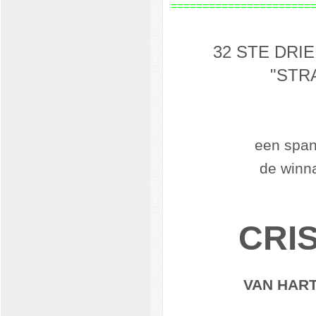
======================
32 STE DR
"STR
een spann
de winnaar
CRI
VAN HART