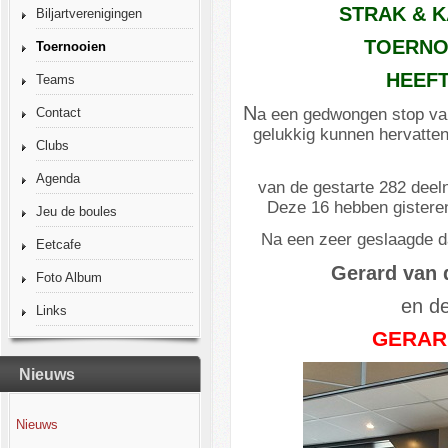
STRAK & 
Biljartverenigingen
TOERNO
Toernooien
HEEF
Teams
N
a een gedwongen stop va
Contact
gelukkig kunnen hervatten 
Clubs
Agenda
van de gestarte 282 deeln
Deze 16 hebben gisteren
Jeu de boules
Na een zeer geslaagde da
Eetcafe
Gerard van 
Foto Album
en d
Links
GERAR
Nieuws
Nieuws