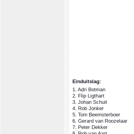
Einduitslag:
1. Adri Botman
2. Flip Ligthar
3. Johan Schuit
4. Rob Jonker
5. Tom Beemsterbo
6. Gerard van Roozel
7. Peter Dekker
8. Rob van Aar