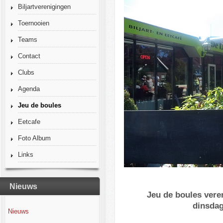
Biljartverenigingen
Toernooien
Teams
Contact
Clubs
Agenda
Jeu de boules
Eetcafe
Foto Album
Links
Nieuws
Jeu de boules vere
dinsdag
Nieuws