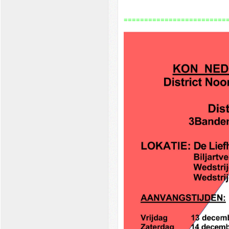
=========================