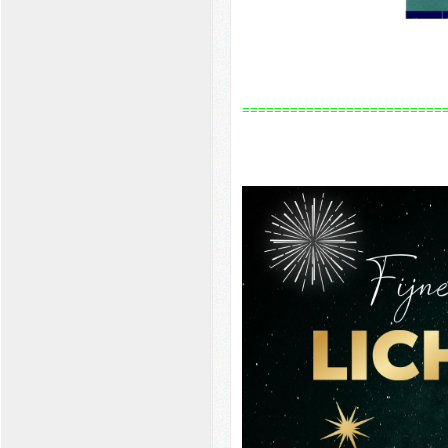
=========================