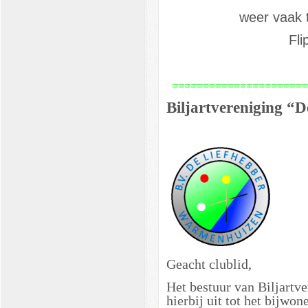
weer vaak 
Fli
======================
Biljartvereniging “D
Geacht clublid,
Het bestuur van Biljartv
hierbij uit tot het bijw