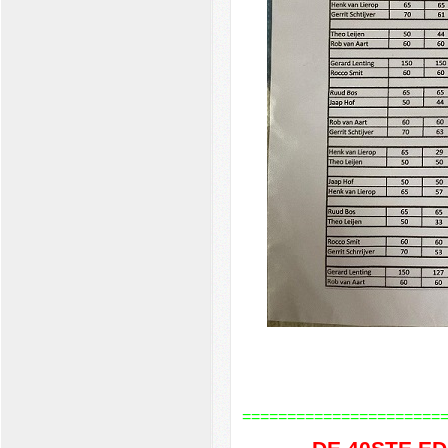
======================