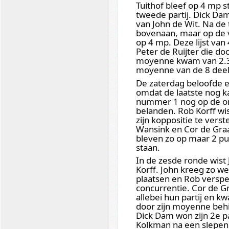
Tuithof bleef op 4 mp s
tweede partij. Dick Dam 
van John de Wit. Na de
bovenaan, maar op de 
op 4 mp. Deze lijst va
Peter de Ruijter die doo
moyenne kwam van 2.3
moyenne van de 8 dee
De zaterdag beloofde 
omdat de laatste nog 
nummer 1 nog op de on
belanden. Rob Korff wis
zijn koppositie te verst
Wansink en Cor de Graaf
bleven zo op maar 2 pu
staan.
In de zesde ronde wist
Korff. John kreeg zo w
plaatsen en Rob verspe
concurrentie. Cor de G
allebei hun partij en 
door zijn moyenne behi
Dick Dam won zijn 2e pa
Kolkman na een slepend