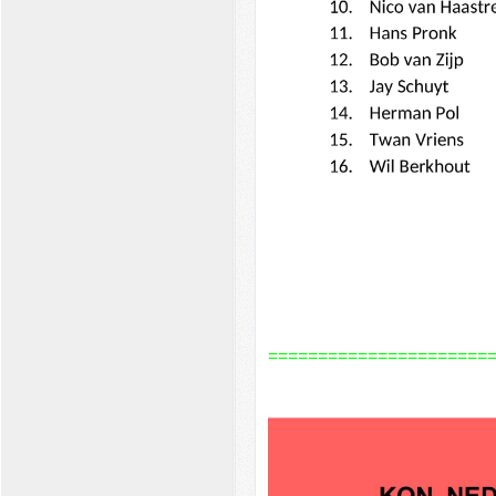
======================