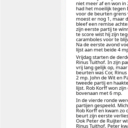
niet meer af en won in 
had het moeilijk tegen
voor de beurten grens v
moest er nog 1, maar d
bleef een remise acht
zijn eerste partij te w
te score wist hij zijn 
caramboles voor te blij
Na de eerste avond voe
lijst aan met beide 4 m
Vrijdag starten de derd
Rinus Tuithof. In zijn p
vrij lang gelijk op, maa
beurten was Cor, Rinus 
2 mp. John de Wit en P
tweede partij en haakte
lijst. Rob Korff won zij
bovenaan met 6 mp.
In de vierde ronde we
partijen gespeeld. Mic
Rob Korff en kwam zo o
beurt zijn eerste verlie
Ook Peter de Ruijter wi
Rinus Tuithof. Peter k