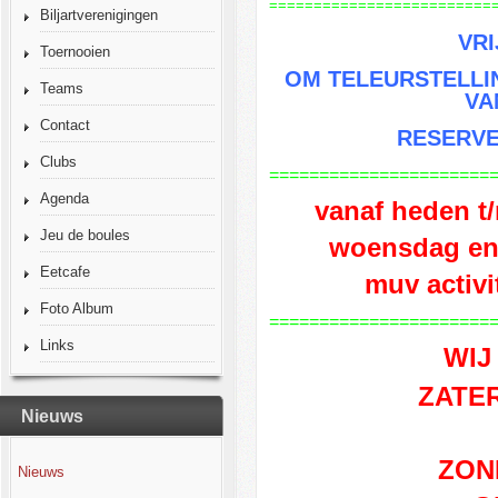
=========================
Biljartverenigingen
VRI
Toernooien
OM TELEURSTELLI
Teams
VA
Contact
RESERV
Clubs
======================
Agenda
vanaf heden t/
Jeu de boules
woensdag en
Eetcafe
muv activi
Foto Album
======================
Links
WIJ
ZATE
Nieuws
ZON
Nieuws