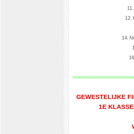
11
12.
14. N
16
======================
GEWESTELIJKE F
1E KLASSE