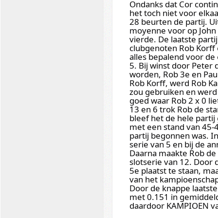
Ondanks dat Cor contin
het toch niet voor elka
28 beurten de partij. Ui
moyenne voor op John 
vierde. De laatste part
clubgenoten Rob Korff e
alles bepalend voor d
5. Bij winst door Peter
worden, Rob 3e en Paul
Rob Korff, werd Rob Kam
zou gebruiken en werd P
goed waar Rob 2 x 0 li
13 en 6 trok Rob de sta
bleef het de hele partij
met een stand van 45-4
partij begonnen was. I
serie van 5 en bij de a
Daarna maakte Rob de p
slotserie van 12. Door 
5e plaatst te staan, m
van het kampioenschap
Door de knappe laatste p
met 0.151 in gemiddeld
daardoor KAMPIOEN van