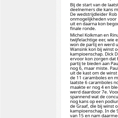
Bij de start van de laa
deelnemers die kans m
De wedstrijdleider Rob
onmogelijkheden voor 
uit en daarna kon beg
finale ronde.
Michel Kolkman en Rin
twijfelachtige eer, wie
won de partij en werd ui
Wansink kon bij winst 
kampioenschap. Dick D
ervoor kon zorgen dat h
partij te bieden aan Pa
nog 6, maar miste. Paul
uit de kast om de wins
de 11 caramboles en moe
laatste 6 caramboles n
maakte er nog 4 en blee
werd daardoor 7e. Voor
spannend wat de concur
nog kans op een podium
de Graaf, die bij winst
kampioenschap. In de 9
van 15 en nam daarmee