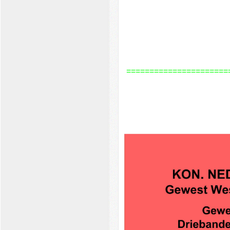
======================