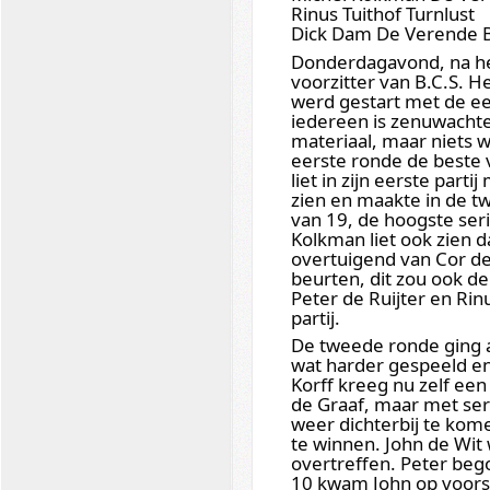
Rinus Tuithof Turnlust
Dick Dam De Verende 
Donderdagavond, na h
voorzitter van B.C.S. H
werd gestart met de ee
iedereen is zenuwacht
materiaal, maar niets wa
eerste ronde de beste v
liet in zijn eerste par
zien en maakte in de t
van 19, de hoogste seri
Kolkman liet ook zien da
overtuigend van Cor de G
beurten, dit zou ook de 
Peter de Ruijter en Ri
partij.
De tweede ronde ging a
wat harder gespeeld en
Korff kreeg nu zelf een
de Graaf, maar met seri
weer dichterbij te komen
te winnen. John de Wit 
overtreffen. Peter beg
10 kwam John op voors