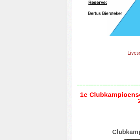
Lives
======================
1e Clubkampioensc
Clubkamp