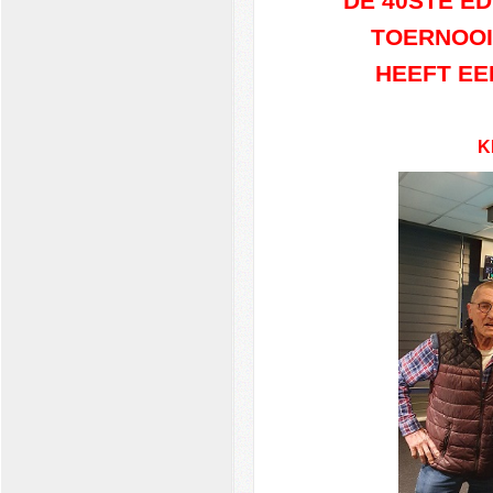
DE 40STE ED
TOERNOOI
HEEFT EEN
K